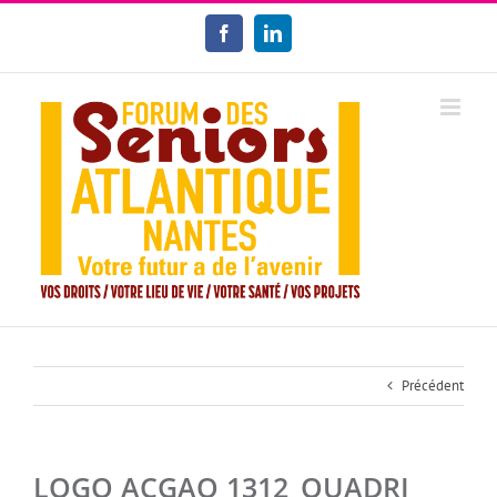
Passer
au
Facebook
LinkedIn
contenu
Précédent
LOGO ACGAO 1312_QUADRI