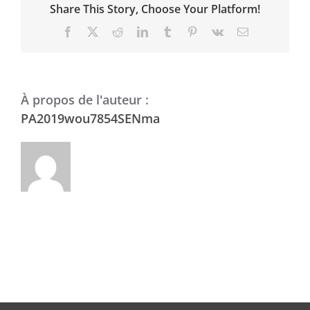
Share This Story, Choose Your Platform!
Facebook
X
Reddit
LinkedIn
Tumblr
Pinterest
Vk
Email
À propos de l'auteur :
PA2019wou7854SENma