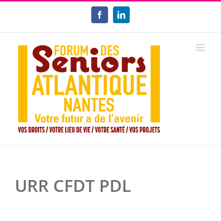
Passer
au
Facebook
LinkedIn
contenu
URR CFDT PDL