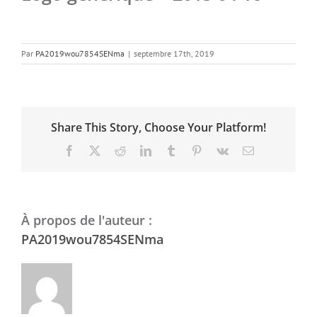
Par
PA2019wou7854SENma
|
septembre 17th, 2019
Share This Story, Choose Your Platform!
Facebook
X
Reddit
LinkedIn
Tumblr
Pinterest
Vk
Email
À propos de l'auteur :
PA2019wou7854SENma