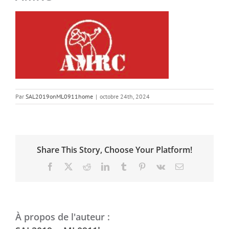
Par
SAL2019onML0911home
|
octobre 24th, 2024
Share This Story, Choose Your Platform!
Facebook
X
Reddit
LinkedIn
Tumblr
Pinterest
Vk
Email
À propos de l'auteur :