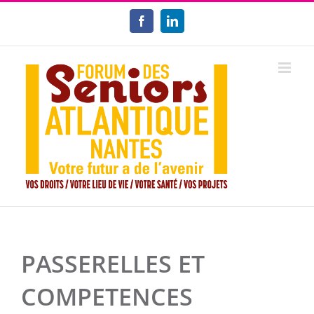
Passer
au
Facebook
LinkedIn
contenu
PASSERELLES ET
COMPETENCES