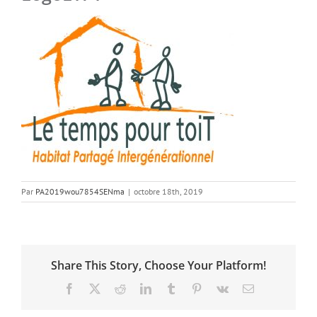
Par
PA2019wou7854SENma
|
octobre 18th, 2019
Share This Story, Choose Your Platform!
Facebook
X
Reddit
LinkedIn
Tumblr
Pinterest
Vk
Email