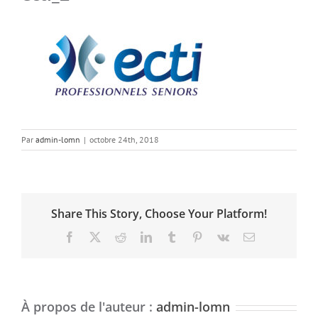
Par
admin-lomn
|
octobre 24th, 2018
Share This Story, Choose Your Platform!
Facebook
X
Reddit
LinkedIn
Tumblr
Pinterest
Vk
Email
À propos de l'auteur :
admin-lomn