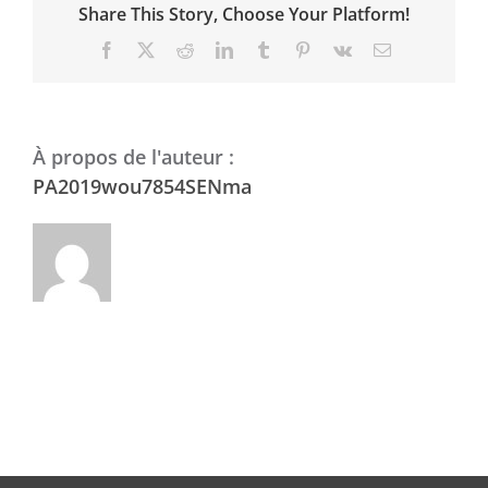
Share This Story, Choose Your Platform!
Facebook
X
Reddit
LinkedIn
Tumblr
Pinterest
Vk
Email
À propos de l'auteur :
PA2019wou7854SENma