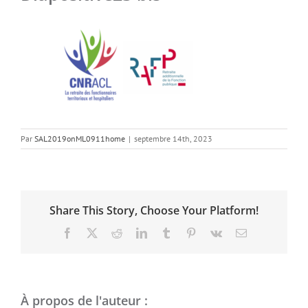
Par
SAL2019onML0911home
|
septembre 14th, 2023
Share This Story, Choose Your Platform!
Facebook
X
Reddit
LinkedIn
Tumblr
Pinterest
Vk
Email
À propos de l'auteur :