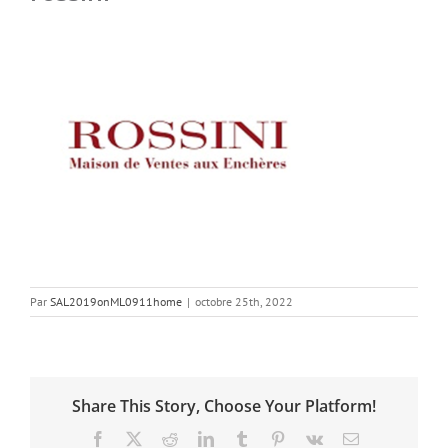
Par
SAL2019onML0911home
|
octobre 25th, 2022
Share This Story, Choose Your Platform!
Facebook
X
Reddit
LinkedIn
Tumblr
Pinterest
Vk
Email