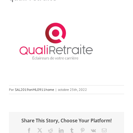
Par
SAL2019onML0911home
|
octobre 25th, 2022
Share This Story, Choose Your Platform!
Facebook
X
Reddit
LinkedIn
Tumblr
Pinterest
Vk
Email