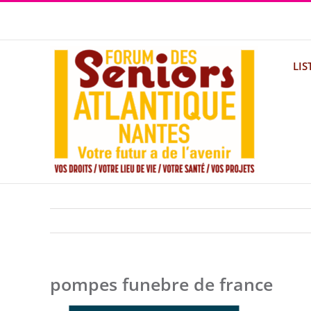
Passer
au
contenu
LIS
pompes funebre de france