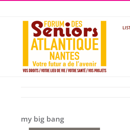
Passer
au
contenu
LIS
my big bang