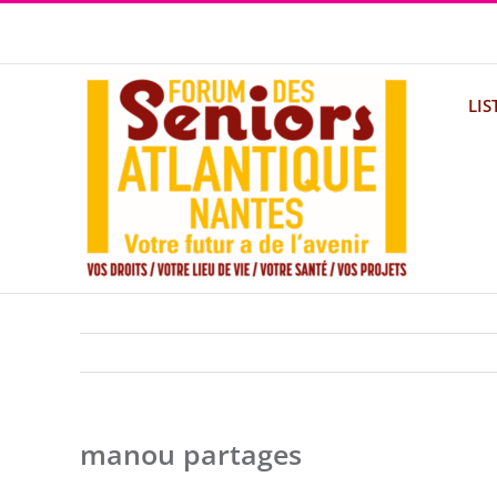
Passer
au
contenu
LIS
manou partages