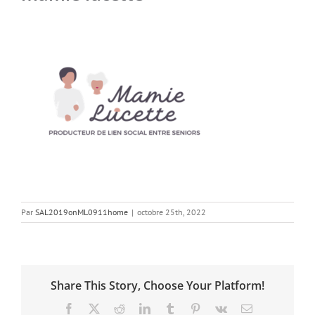
Par
SAL2019onML0911home
|
octobre 25th, 2022
Share This Story, Choose Your Platform!
Facebook
X
Reddit
LinkedIn
Tumblr
Pinterest
Vk
Email