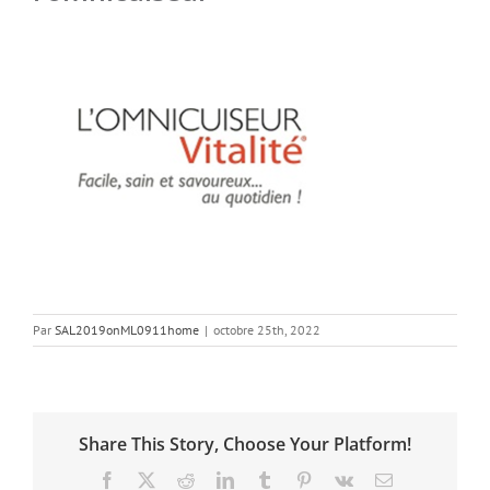
Par
SAL2019onML0911home
|
octobre 25th, 2022
Share This Story, Choose Your Platform!
Facebook
X
Reddit
LinkedIn
Tumblr
Pinterest
Vk
Email