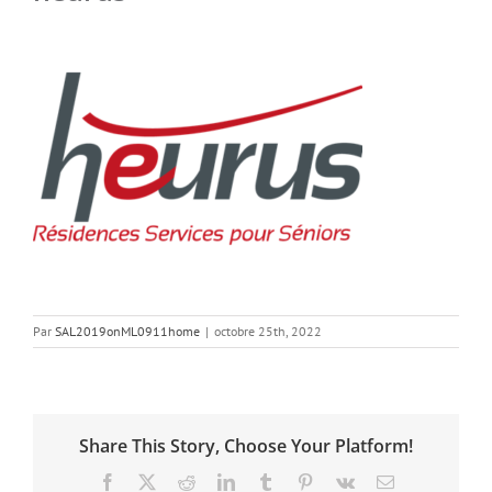
Par
SAL2019onML0911home
|
octobre 25th, 2022
Share This Story, Choose Your Platform!
Facebook
X
Reddit
LinkedIn
Tumblr
Pinterest
Vk
Email