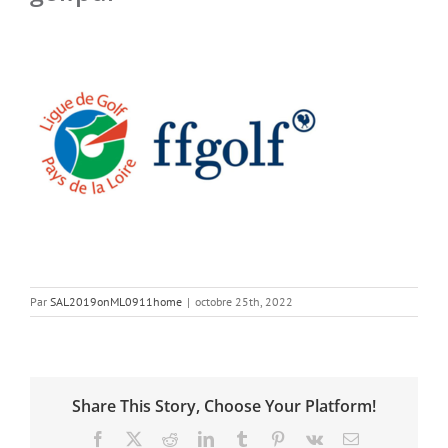
Par
SAL2019onML0911home
|
octobre 25th, 2022
Share This Story, Choose Your Platform!
Facebook
X
Reddit
LinkedIn
Tumblr
Pinterest
Vk
Email