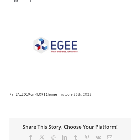
Par
SAL2019onML0911home
|
octobre 25th, 2022
Share This Story, Choose Your Platform!
Facebook
X
Reddit
LinkedIn
Tumblr
Pinterest
Vk
Email