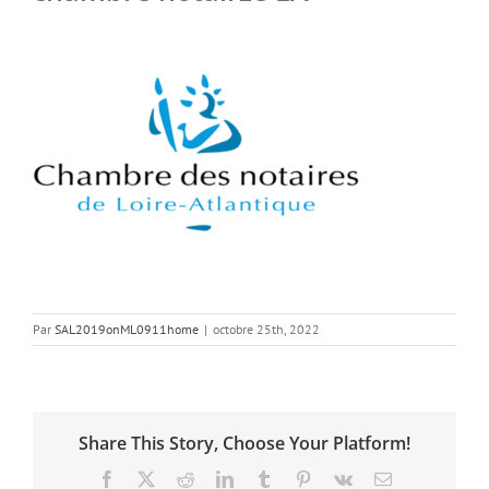
Par
SAL2019onML0911home
|
octobre 25th, 2022
Share This Story, Choose Your Platform!
Facebook
X
Reddit
LinkedIn
Tumblr
Pinterest
Vk
Email