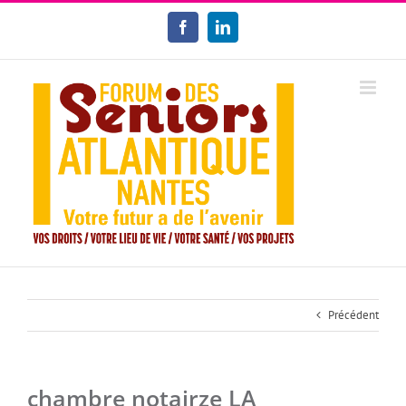
Passer
au
Facebook
LinkedIn
contenu
Précédent
chambre notairze LA