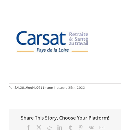
Par
SAL2019onML0911home
|
octobre 25th, 2022
Share This Story, Choose Your Platform!
Facebook
X
Reddit
LinkedIn
Tumblr
Pinterest
Vk
Email