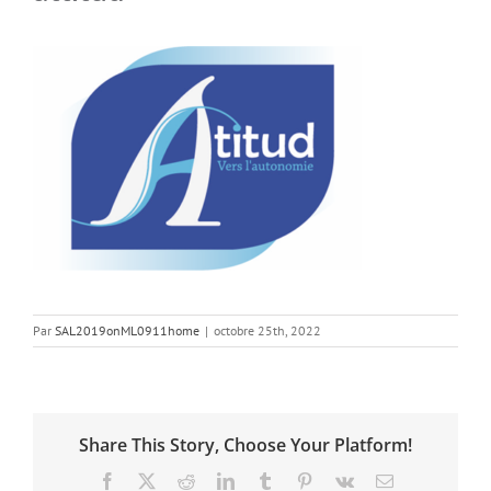
Par
SAL2019onML0911home
|
octobre 25th, 2022
Share This Story, Choose Your Platform!
Facebook
X
Reddit
LinkedIn
Tumblr
Pinterest
Vk
Email