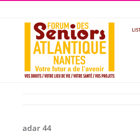
Passer
au
contenu
LIS
adar 44