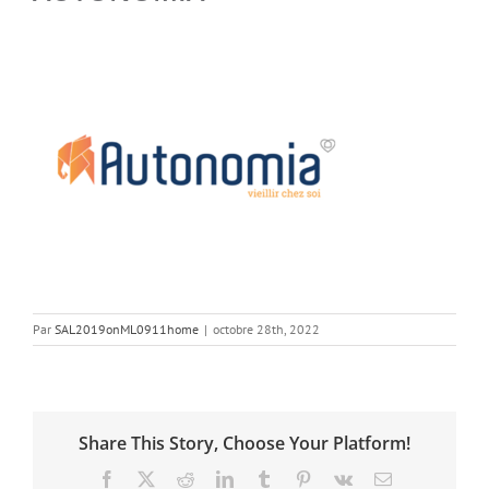
Par
SAL2019onML0911home
|
octobre 28th, 2022
Share This Story, Choose Your Platform!
Facebook
X
Reddit
LinkedIn
Tumblr
Pinterest
Vk
Email