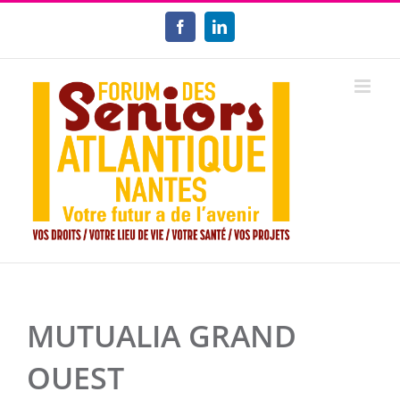
Passer
au
Facebook
LinkedIn
contenu
MUTUALIA GRAND
OUEST