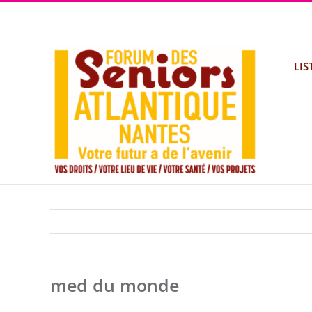
Passer
au
contenu
LIS
med du monde