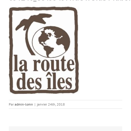
Par
admin-lomn
|
janvier 24th, 2018