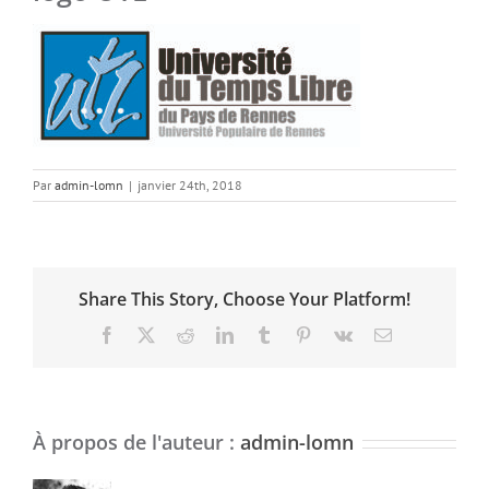
Par
admin-lomn
|
janvier 24th, 2018
Share This Story, Choose Your Platform!
Facebook
X
Reddit
LinkedIn
Tumblr
Pinterest
Vk
Email
À propos de l'auteur :
admin-lomn