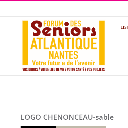
Passer
au
contenu
LIS
LOGO CHENONCEAU-sable