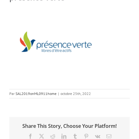
Par
SAL2019onML0911home
|
octobre 25th, 2022
Share This Story, Choose Your Platform!
Facebook
X
Reddit
LinkedIn
Tumblr
Pinterest
Vk
Email