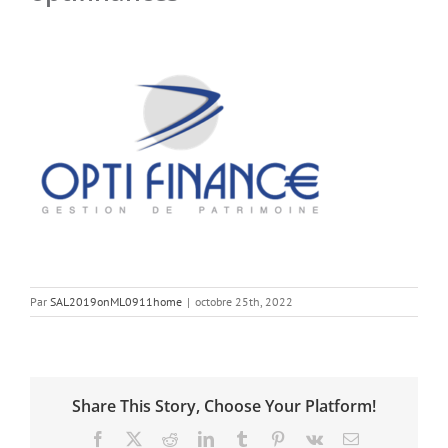
Par
SAL2019onML0911home
|
octobre 25th, 2022
Share This Story, Choose Your Platform!
Facebook
X
Reddit
LinkedIn
Tumblr
Pinterest
Vk
Email