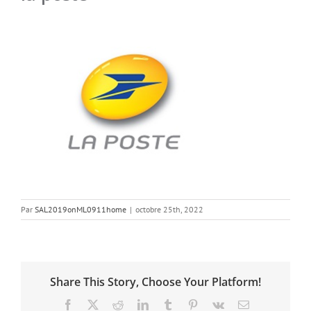
Par
SAL2019onML0911home
|
octobre 25th, 2022
Share This Story, Choose Your Platform!
Facebook
X
Reddit
LinkedIn
Tumblr
Pinterest
Vk
Email